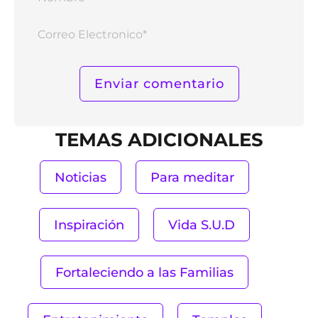
Corr
Elect
TEMAS ADICIONALES
Noticias
Para meditar
Inspiración
Vida S.U.D
Fortaleciendo a las Familias