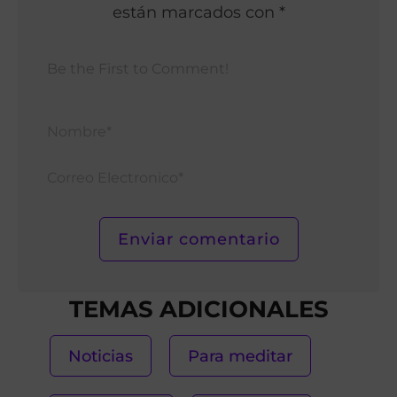
están marcados con *
Nomb
Corr
Elect
TEMAS ADICIONALES
Noticias
Para meditar