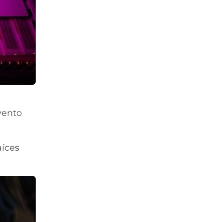
vento
aíces