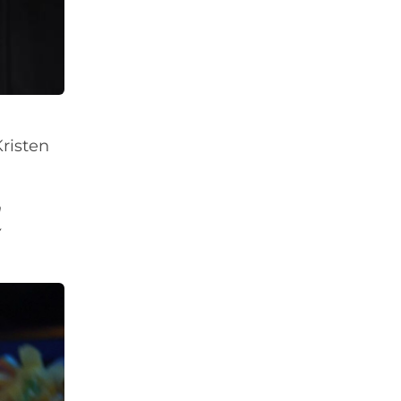
Kristen
n
y