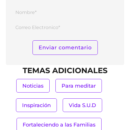
Nomb
Corr
Elect
TEMAS ADICIONALES
Noticias
Para meditar
Inspiración
Vida S.U.D
Fortaleciendo a las Familias