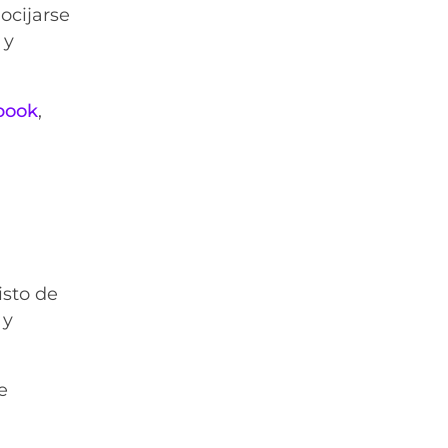
ocijarse
 y
book
,
isto de
 y