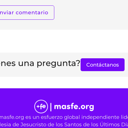
enes una pregunta?
Contáctanos
masfe.org es un esfuerzo global independiente li
lesia de Jesucristo de los Santos de los Últimos Dí