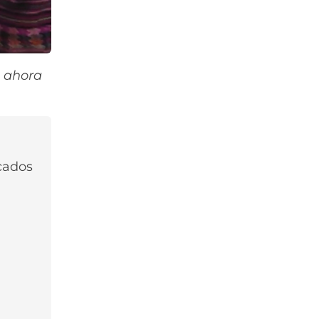
 ahora
rcados
Nombre*
Correo
Electronico*