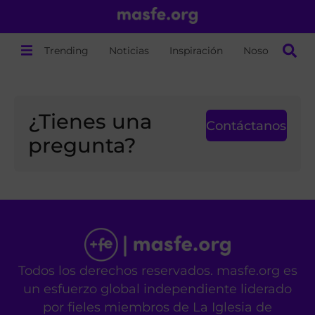
Trending
Noticias
Inspiración
Nosotros
¿Tienes una
Contáctanos
pregunta?
Todos los derechos reservados. masfe.org es
un esfuerzo global independiente liderado
por fieles miembros de La Iglesia de