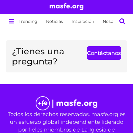
Trending
Noticias
Inspiración
Nosotros
¿Tienes una
Contáctanos
pregunta?
Todos los derechos reservados. masfe.org es
un esfuerzo global independiente liderado
por fieles miembros de La Iglesia de