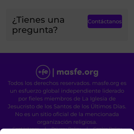
¿Tienes una
Contáctanos
pregunta?
Todos los derechos reservados. masfe.org es
un esfuerzo global independiente liderado
por fieles miembros de La Iglesia de
Jesucristo de los Santos de los Últimos Días.
No es un sitio oficial de la mencionada
organización religiosa.
Contáctanos
Privacy Policy
Cookie Policy