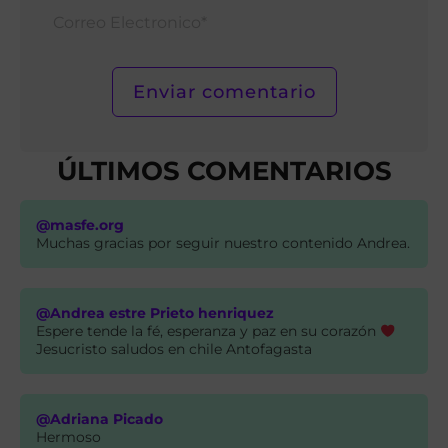
Corr
Elect
ÚLTIMOS COMENTARIOS
@masfe.org
Muchas gracias por seguir nuestro contenido Andrea.
@Andrea estre Prieto henriquez
Espere tende la fé, esperanza y paz en su corazón
Jesucristo saludos en chile Antofagasta
@Adriana Picado
Hermoso