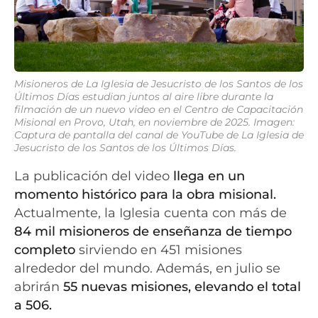
Misioneros de La Iglesia de Jesucristo de los Santos de los
Últimos Días estudian juntos al aire libre durante la
filmación de un nuevo video en el Centro de Capacitación
Misional en Provo, Utah, en noviembre de 2025. Imagen:
Captura de pantalla del canal de YouTube de La Iglesia de
Jesucristo de los Santos de los Últimos Días.
La publicación del video
llega en un
momento histórico para la obra misional.
Actualmente, la Iglesia cuenta con más de
84 mil misioneros de enseñanza de tiempo
completo
sirviendo en 451 misiones
alrededor del mundo. Además, en julio se
abrirán
55 nuevas misiones, elevando el total
a 506.