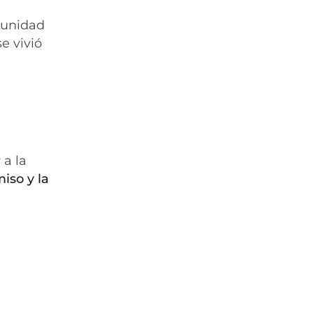
rtunidad
e vivió
 a la
iso y la