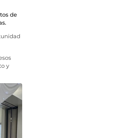
ntos de
as.
rtunidad
esos
to y