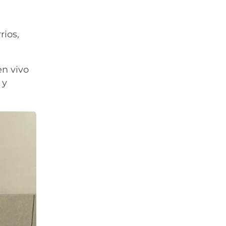
rios,
en vivo
 y