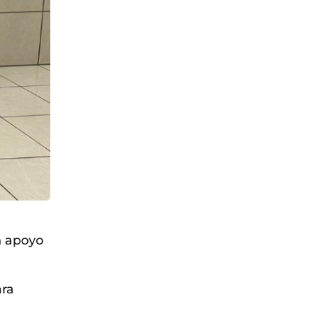
on apoyo
ara