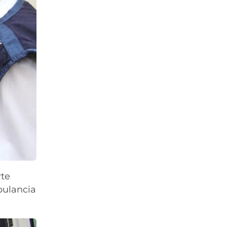
rte
bulancia