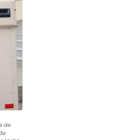
a de
 de