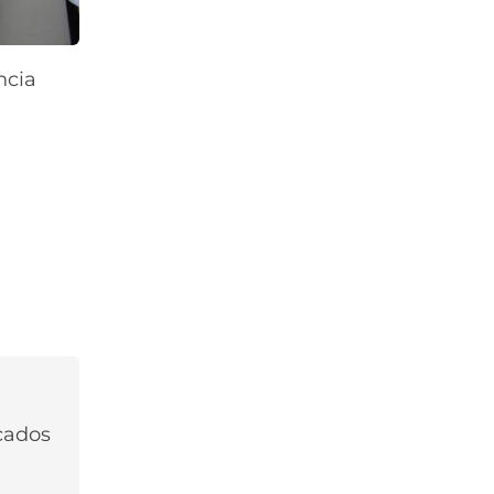
ncia
rcados