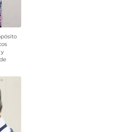
opósito
tos
 y
 de