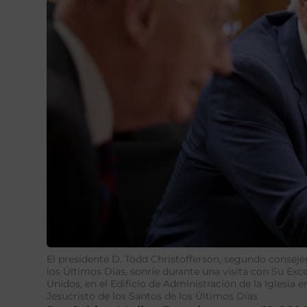
El presidente D. Todd Christofferson, segundo consejer
los Últimos Días, sonríe durante una visita con Su Exc
Unidos, en el Edificio de Administración de la Iglesia e
Jesucristo de los Santos de los Últimos Días