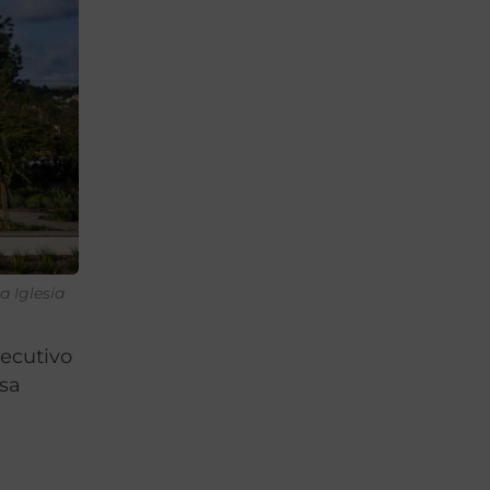
a Iglesia
jecutivo
sa