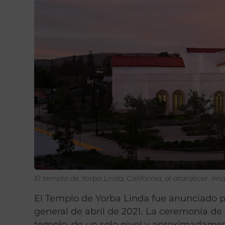
El templo de Yorba Linda, California, al atardecer. Im
El Templo de Yorba Linda fue anunciado p
general de abril de 2021. La ceremonia de l
templo, de un solo nivel y aproximadamen