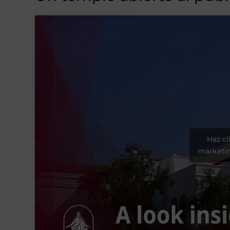
Haz cl
marketin