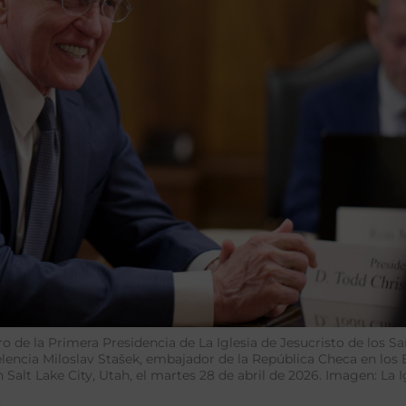
o de la Primera Presidencia de La Iglesia de Jesucristo de los S
elencia Miloslav Stašek, embajador de la República Checa en los
n Salt Lake City, Utah, el martes 28 de abril de 2026. Imagen: La I