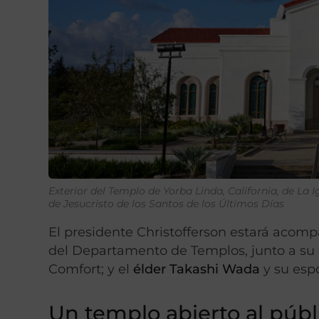
Exterior del Templo de Yorba Linda, California, de La I
de Jesucristo de los Santos de los Últimos Días
El presidente Christofferson estará acom
del Departamento de Templos, junto a su
Comfort; y el
élder Takashi Wada
y su es
Un templo abierto al públ