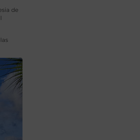
esia de
el
 las