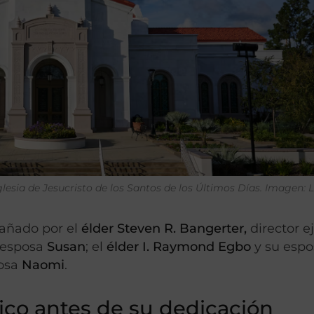
glesia de Jesucristo de los Santos de los Últimos Días. Imagen: L
pañado por el
élder Steven R. Bangerter,
director e
 esposa
Susan
; el
élder I. Raymond
Egbo
y su espo
posa
Naomi
.
ico antes de su dedicación