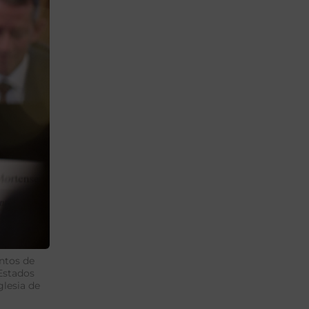
antos de
 Estados
glesia de