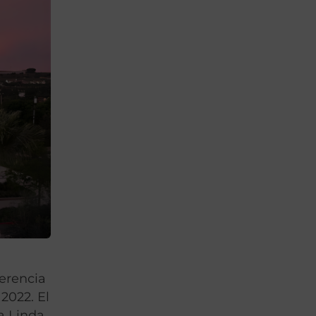
erencia
2022. El
a Linda,