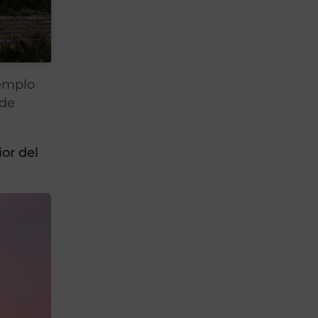
templo
 de
or del