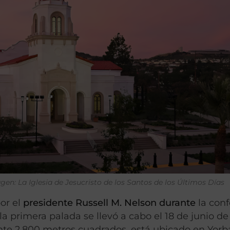
agen: La Iglesia de Jesucristo de los Santos de los Últimos Días
or el
presidente
Russell M. Nelson
durante
la conf
a primera palada se llevó a cabo el 18 de junio de 
te 2,800 metros cuadrados, está ubicado en Yorb