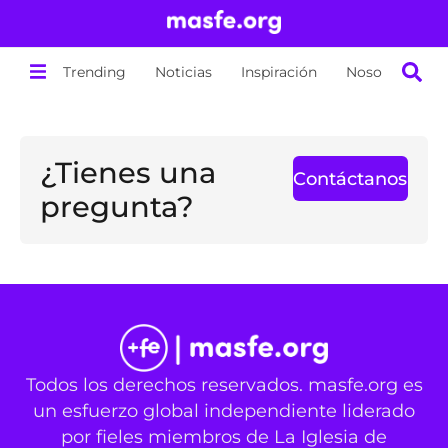
Trending
Noticias
Inspiración
Nosotros
¿Tienes una
Contáctanos
pregunta?
Todos los derechos reservados. masfe.org es
un esfuerzo global independiente liderado
por fieles miembros de La Iglesia de