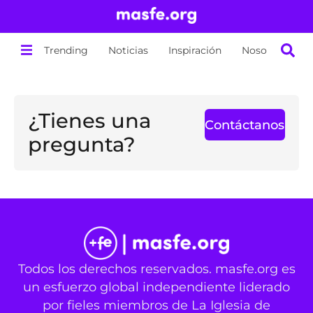
Trending
Noticias
Inspiración
Nosotros
¿Tienes una
Contáctanos
pregunta?
Todos los derechos reservados. masfe.org es
un esfuerzo global independiente liderado
por fieles miembros de La Iglesia de