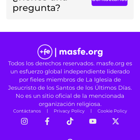
pregunta?
Todos los derechos reservados. masfe.org es
un esfuerzo global independiente liderado
por fieles miembros de La Iglesia de
Jesucristo de los Santos de los Últimos Días.
No es un sitio oficial de la mencionada
organización religiosa.
Contáctanos
Privacy Policy
Cookie Policy