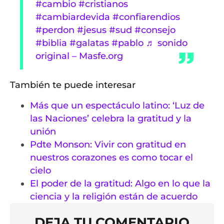
#cambio
#cristianos
#cambiardevida
#confiarendios
#perdon
#jesus
#sud
#consejo
#biblia
#galatas
#pablo
♬ sonido
original – Masfe.org
También te puede interesar
Más que un espectáculo latino: ‘Luz de
las Naciones’ celebra la gratitud y la
unión
Pdte Monson: Vivir con gratitud en
nuestros corazones es como tocar el
cielo
El poder de la gratitud: Algo en lo que la
ciencia y la religión están de acuerdo
DEJA TU COMENTARIO