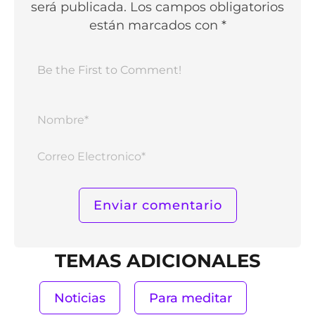
será publicada. Los campos obligatorios
están marcados con *
Nomb
Corr
Elect
TEMAS ADICIONALES
Noticias
Para meditar