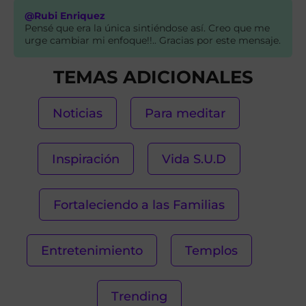
@Rubi Enriquez
Pensé que era la única sintiéndose así. Creo que me
urge cambiar mi enfoque!!.. Gracias por este mensaje.
TEMAS ADICIONALES
Noticias
Para meditar
Inspiración
Vida S.U.D
Fortaleciendo a las Familias
Entretenimiento
Templos
Trending