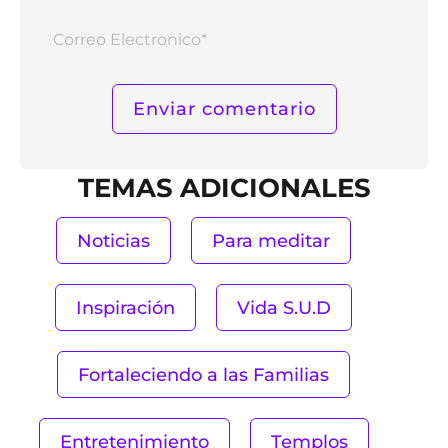
Corr
Elect
TEMAS ADICIONALES
Noticias
Para meditar
Inspiración
Vida S.U.D
Fortaleciendo a las Familias
Entretenimiento
Templos