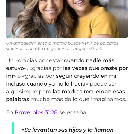
Un agradecimiento a mamá puede venir de palabras
sinceras o un abrazo genuino. Imagen: iStock
Un «gracias por estar
cuando nadie más
estuvo
«, «gracias por
las veces que oraste por
mí
» o «gracias por
seguir creyendo en mí
incluso cuando yo no lo hacía
» puede ser
algo simple pero
las madres recuerdan esas
palabras
mucho más de lo que imaginamos.
En
Proverbios 31:28
se enseña:
«Se levantan sus hijos y la llaman