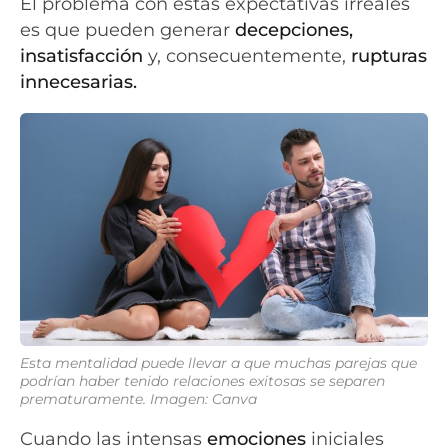
El problema con estas expectativas irreales
es que pueden generar
decepciones,
insatisfacción
y, consecuentemente,
rupturas
innecesarias.
Esta mentalidad puede llevar a que muchas parejas que
podrían haber tenido relaciones exitosas se separen
prematuramente. Imagen: Canva
Cuando las intensas
emociones
iniciales