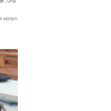
ol
”
, una
es apoyo