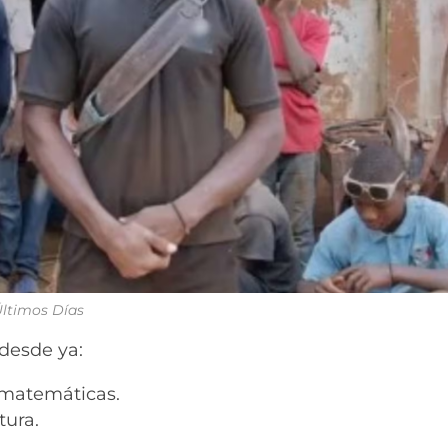
 Últimos Días
 desde ya:
 matemáticas.
tura.