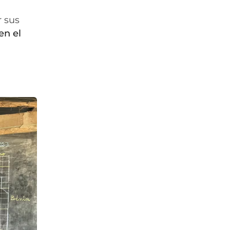
r sus
en el