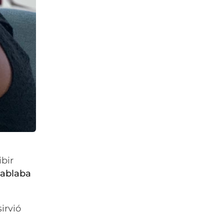
bir
 hablaba
irvió