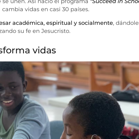
e se unen. Así nació el programa
“Succeed in Scho
ya cambia vidas en casi 30 países.
esar académica, espiritual y socialmente
, dándol
zando su fe en Jesucristo.
sforma vidas