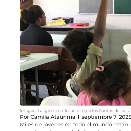
Imagen: La Iglesia de Jesucristo de los Santos de los 
Por
Camila Ataurima
septiembre 7, 202
Miles de jóvenes en todo el mundo están 