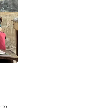
s
ento