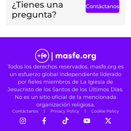
¿Tienes una
Contáctanos
pregunta?
Todos los derechos reservados. masfe.org es
un esfuerzo global independiente liderado
por fieles miembros de La Iglesia de
Jesucristo de los Santos de los Últimos Días.
No es un sitio oficial de la mencionada
organización religiosa.
Contáctanos
Privacy Policy
Cookie Policy