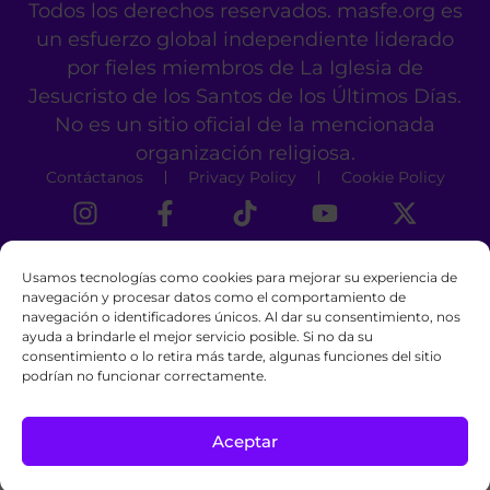
Todos los derechos reservados. masfe.org es
un esfuerzo global independiente liderado
por fieles miembros de La Iglesia de
Jesucristo de los Santos de los Últimos Días.
No es un sitio oficial de la mencionada
organización religiosa.
Contáctanos
Privacy Policy
Cookie Policy
Usamos tecnologías como cookies para mejorar su experiencia de
navegación y procesar datos como el comportamiento de
navegación o identificadores únicos. Al dar su consentimiento, nos
ayuda a brindarle el mejor servicio posible. Si no da su
consentimiento o lo retira más tarde, algunas funciones del sitio
podrían no funcionar correctamente.
Aceptar