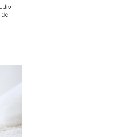
edio
 del