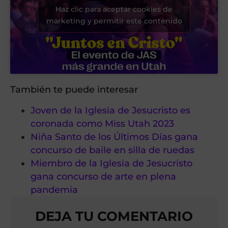
Haz clic para aceptar cookies de
marketing y permitir este contenido
También te puede interesar
Joven de la Iglesia de Jesucristo es
coronada como Miss Utah 2023
Niña Santo de los Últimos Días gana
concurso de baile en silla de ruedas
Miembro de la Iglesia de Jesucristo
gana concurso de arte en plena
pandemia
DEJA TU COMENTARIO