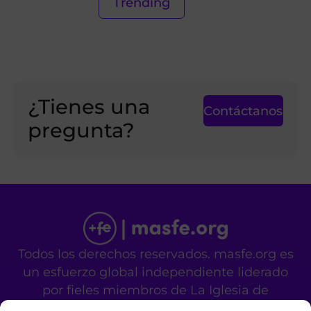
Trending
¿Tienes una
Contáctanos
pregunta?
Todos los derechos reservados. masfe.org es
un esfuerzo global independiente liderado
por fieles miembros de La Iglesia de
Jesucristo de los Santos de los Últimos Días.