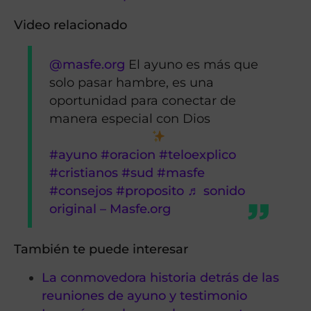
Video relacionado
@masfe.org
El ayuno es más que
solo pasar hambre, es una
oportunidad para conectar de
manera especial con Dios
#ayuno
#oracion
#teloexplico
#cristianos
#sud
#masfe
#consejos
#proposito
♬ sonido
original – Masfe.org
También te puede interesar
La conmovedora historia detrás de las
reuniones de ayuno y testimonio