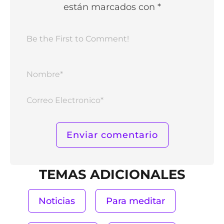
están marcados con *
Nomb
Corr
Elect
TEMAS ADICIONALES
Noticias
Para meditar