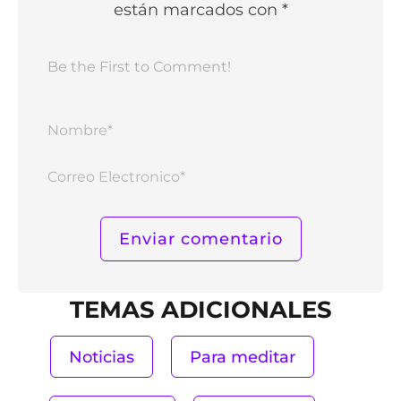
están marcados con *
Nomb
Corr
Elect
TEMAS ADICIONALES
Noticias
Para meditar