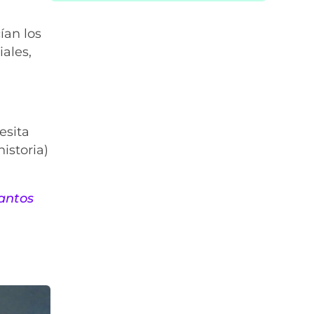
ían los
ales,
esita
istoria)
Santos