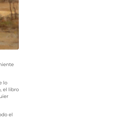
niente
e lo
 el libro
uier
odo el