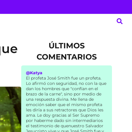
ÚLTIMOS
que
COMENTARIOS
@Katya
El profeta José Smith fue un profeta.
Lo afirmó con seguridad, no con la que
dan los hombres que "confían en el
brazo de la carne", sino por medio de
una respuesta divina. Me llena de
emoción saber que el mismo profeta
les diría a sus retractores que Dios les
ama. Le doy gracias al Ser Supremo
por haberme dado sin intermediarios
el testimonio de quenuestro Salvador
Jesucristo vive y que José Smith fue y