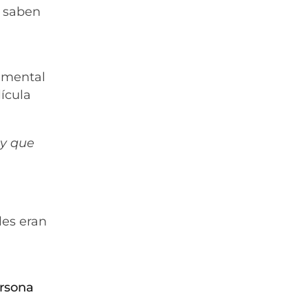
s saben
umental
ícula
 y que
les eran
ersona