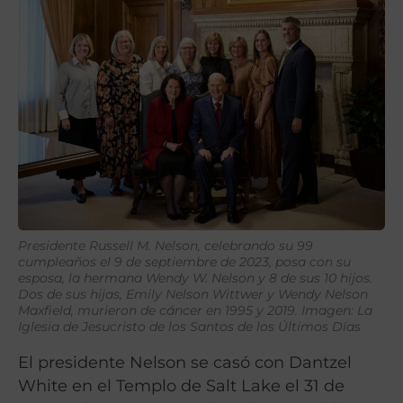
Presidente Russell M. Nelson, celebrando su 99
cumpleaños el 9 de septiembre de 2023, posa con su
esposa, la hermana Wendy W. Nelson y 8 de sus 10 hijos.
Dos de sus hijas, Emily Nelson Wittwer y Wendy Nelson
Maxfield, murieron de cáncer en 1995 y 2019. Imagen: La
Iglesia de Jesucristo de los Santos de los Últimos Días
El presidente Nelson se casó con Dantzel
White en el Templo de Salt Lake el 31 de