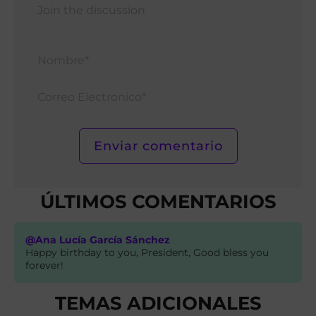
Nomb
Corr
Elect
ÚLTIMOS COMENTARIOS
@Ana Lucía García Sánchez
Happy birthday to you, President, Good bless you
forever!
TEMAS ADICIONALES