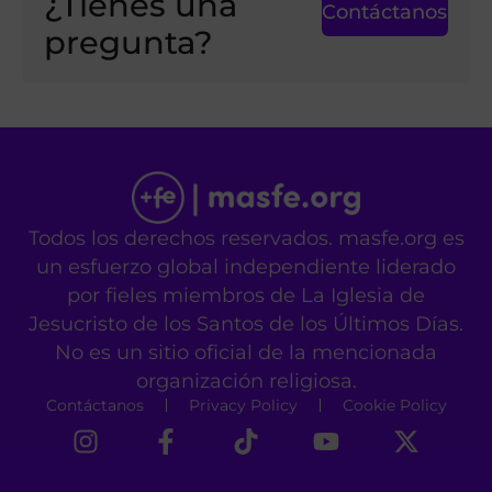
¿Tienes una
Contáctanos
pregunta?
Todos los derechos reservados. masfe.org es
un esfuerzo global independiente liderado
por fieles miembros de La Iglesia de
Jesucristo de los Santos de los Últimos Días.
No es un sitio oficial de la mencionada
organización religiosa.
Contáctanos
Privacy Policy
Cookie Policy