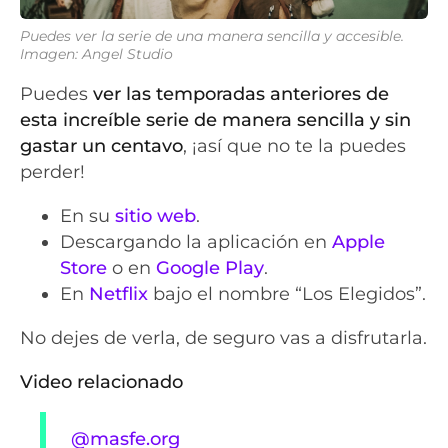
Puedes ver la serie de una manera sencilla y accesible.
Imagen: Angel Studio
Puedes
ver las temporadas anteriores de
esta increíble serie de manera sencilla y sin
gastar un centavo
, ¡así que no te la puedes
perder!
En su
sitio web
.
Descargando la aplicación en
Apple
Store
o en
Google Play
.
En
Netflix
bajo el nombre “Los Elegidos”.
No dejes de verla, de seguro vas a disfrutarla.
Video relacionado
@masfe.org