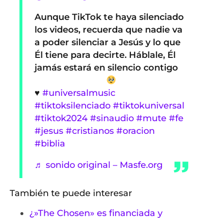
Aunque TikTok te haya silenciado
los videos, recuerda que nadie va
a poder silenciar a Jesús y lo que
Él tiene para decirte. Háblale, Él
jamás estará en silencio contigo
♥️
#universalmusic
#tiktoksilenciado
#tiktokuniversal
#tiktok2024
#sinaudio
#mute
#fe
#jesus
#cristianos
#oracion
#biblia
♬ sonido original – Masfe.org
También te puede interesar
¿»The Chosen» es financiada y