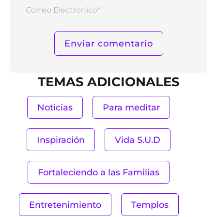
Corr
Elect
TEMAS ADICIONALES
Noticias
Para meditar
Inspiración
Vida S.U.D
Fortaleciendo a las Familias
Entretenimiento
Templos