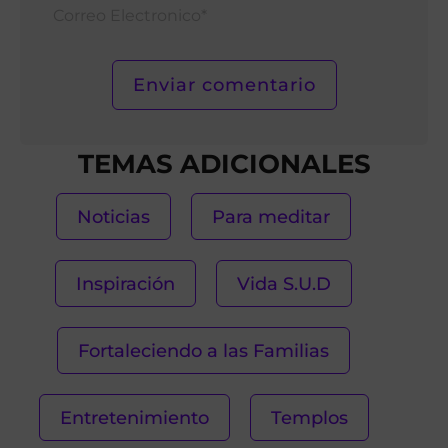
Corr
Elect
TEMAS ADICIONALES
Noticias
Para meditar
Inspiración
Vida S.U.D
Fortaleciendo a las Familias
Entretenimiento
Templos