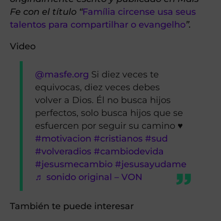
Fe con el título “
Família circense usa seus
talentos para compartilhar o evangelho
”.
Video
@masfe.org
Si diez veces te
equivocas, diez veces debes
volver a Dios. Él no busca hijos
perfectos, solo busca hijos que se
esfuercen por seguir su camino ♥️
#motivacion
#cristianos
#sud
#volveradios
#cambiodevida
#jesusmecambio
#jesusayudame
♬ sonido original – VON
También te puede interesar