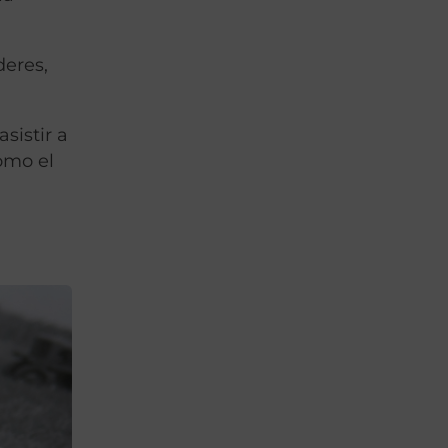
deres,
sistir a
como el