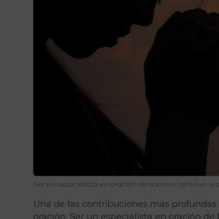
Ser un especialista en oración de barrio o rama es 
Una de las contribuciones más profundas 
oración. Ser un especialista en oración d