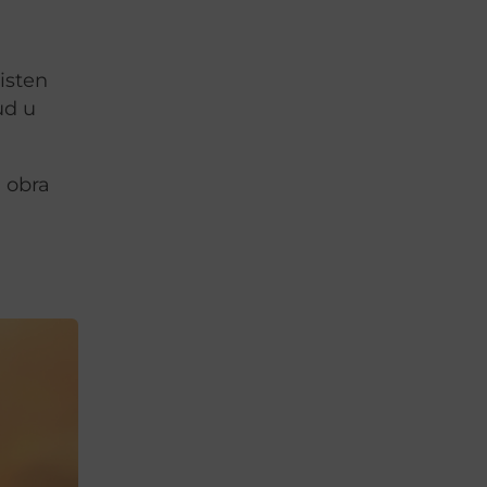
isten
ud u
 obra