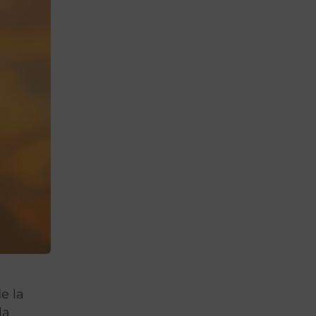
e la
la