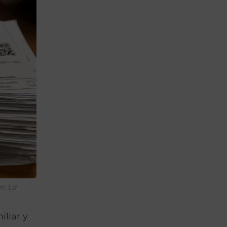
n: La
iliar y