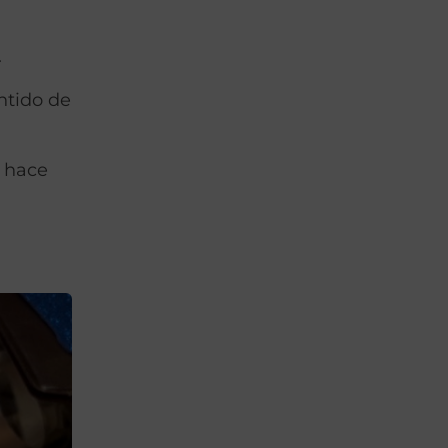
.
ntido de
o hace