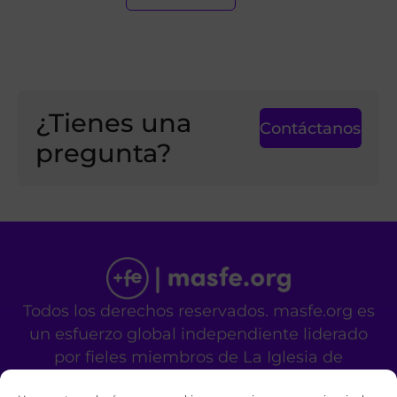
¿Tienes una
Contáctanos
pregunta?
Todos los derechos reservados. masfe.org es
un esfuerzo global independiente liderado
por fieles miembros de La Iglesia de
Jesucristo de los Santos de los Últimos Días.