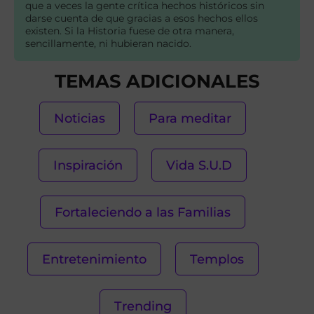
que a veces la gente crítica hechos históricos sin
darse cuenta de que gracias a esos hechos ellos
existen. Si la Historia fuese de otra manera,
sencillamente, ni hubieran nacido.
TEMAS ADICIONALES
Noticias
Para meditar
Inspiración
Vida S.U.D
Fortaleciendo a las Familias
Entretenimiento
Templos
Trending