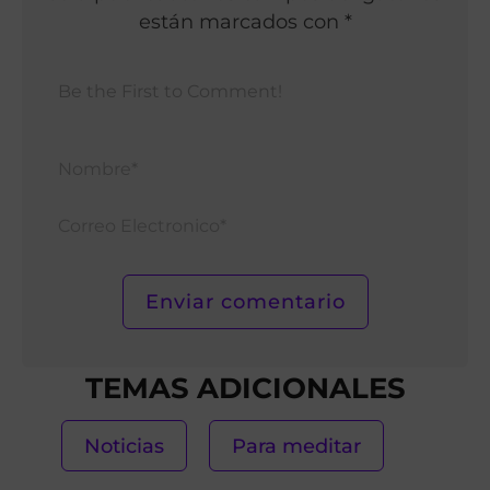
están marcados con *
Nomb
Corr
Elect
TEMAS ADICIONALES
Noticias
Para meditar