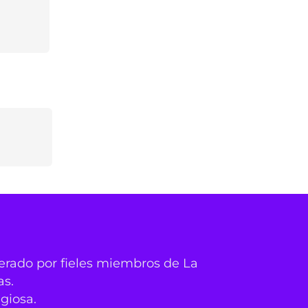
derado por fieles miembros de La
as.
igiosa.