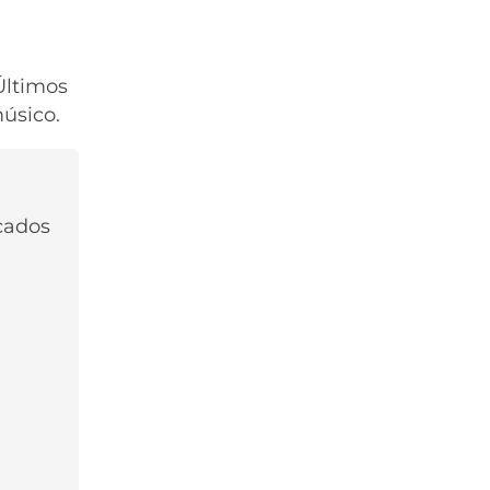
Últimos
úsico.
rcados
Nombre*
Correo
Electronico*