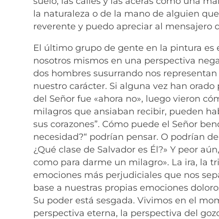
suelo, las calles y las aceras como una m
la naturaleza o de la mano de alguien que
reverente y puedo apreciar al mensajero
El último grupo de gente en la pintura es
nosotros mismos en una perspectiva negat
dos hombres susurrando nos representan
nuestro carácter. Si alguna vez han orado 
del Señor fue «ahora no», luego vieron c
milagros que ansiaban recibir, pueden ha
sus corazones”. Cómo puede el Señor bend
necesidad?“ podrían pensar. O podrían dec
¿Qué clase de Salvador es Él?» Y peor aú
como para darme un milagro». La ira, la tri
emociones más perjudiciales que nos sep
base a nuestras propias emociones doloros
Su poder está sesgada. Vivimos en el mom
perspectiva eterna, la perspectiva del goz