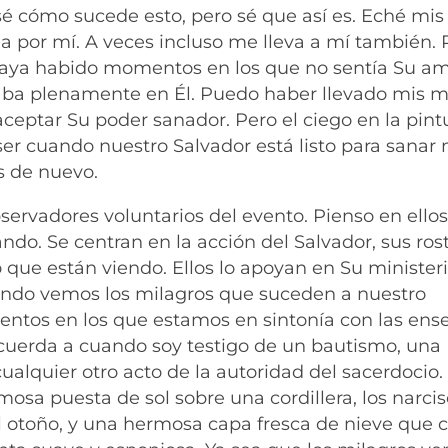
 sé cómo sucede esto, pero sé que así es. Eché mis
 a por mí.
A veces incluso me lleva a mí también. 
ya habido momentos en los que no sentía Su am
fiaba plenamente en Él. Puedo haber llevado mis 
aceptar Su poder sanador. Pero el ciego en la pint
er cuando nuestro Salvador está listo para sanar 
es de nuevo.
bservadores voluntarios del evento. Pienso en ellos
o. Se centran en la acción del Salvador, sus rost
o que están viendo. Ellos lo apoyan en Su ministeri
uando vemos los milagros que suceden a nuestro
entos en los que estamos en sintonía con las en
cuerda a cuando soy testigo de un bautismo, una
ualquier otro acto de la autoridad del sacerdocio
osa puesta de sol sobre una cordillera, los narci
el otoño, y una hermosa capa fresca de nieve que 