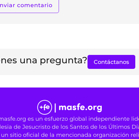
enes una pregunta?
Contáctanos
masfe.org es un esfuerzo global independiente li
lesia de Jesucristo de los Santos de los Últimos Dí
un sitio oficial de la mencionada organización rel