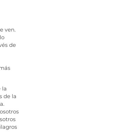
e ven.
lo
vés de
 más
 la
 de la
a.
osotros
sotros
ilagros