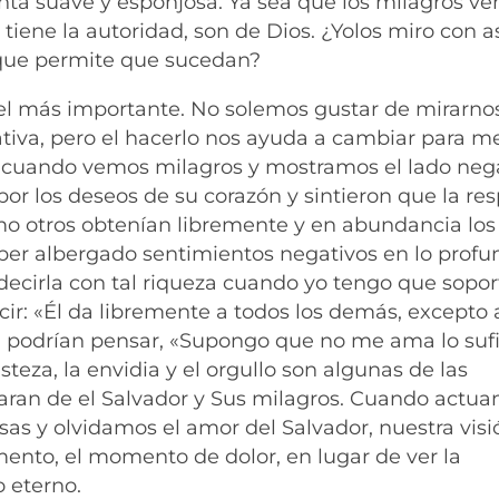
anta suave y esponjosa. Ya sea que los milagros v
 tiene la autoridad, son de Dios. ¿Yolos miro con
 que permite que sucedan?
 el más importante. No solemos gustar de mirarno
iva, pero el hacerlo nos ayuda a cambiar para me
 cuando vemos milagros y mostramos el lado neg
por los deseos de su corazón y sintieron que la re
ómo otros obtenían libremente y en abundancia los
ber albergado sentimientos negativos en lo profu
ecirla con tal riqueza cuando yo tengo que sopor
ir: «Él da libremente a todos los demás, excepto 
n, podrían pensar, «Supongo que no me ama lo suf
steza, la envidia y el orgullo son algunas de las
aran de el Salvador y Sus milagros. Cuando actu
as y olvidamos el amor del Salvador, nuestra visi
ento, el momento de dolor, en lugar de ver la
o eterno.