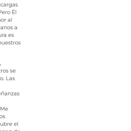
 cargas
Pero Él
or al
manos a
ura es
nuestros
,
ros se
o. Las
señanzas
. Me
sos
cubre el