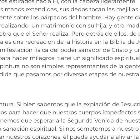
razos estirados hacia Él, con la cabeza ligeramente
sus manos extendidas, sus dedos tocan las mejillas
nte sobre los párpados del hombre. Hay gente d
realizando: Un matrimonio con su hija, y otra mad
obra que el Señor realiza. Pero detrás de ellos, de 
es una recreación de la historia en la Biblia de 
nifestación física del poder sanador de Cristo y u
ara hacer milagros, tiene un significado espiritu
pintura no son simples representantes de la gente
medida que pasamos por diversas etapas de nuestra
intura. Si bien sabemos que la expiación de Jesucr
ctos para hacer que nuestros cuerpos imperfectos 
 tenemos que esperar a la Segunda Venida de nues
la sanación espiritual. Si nos sometemos a nuestro
r nuestros corazones, él puede ayudar a aliviar la