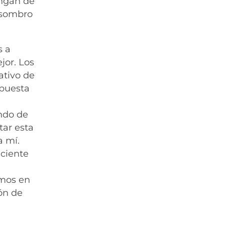
engan de
 asombro
s a
jor. Los
ativo de
spuesta
ndo de
tar esta
a mí.
iciente
amos en
ón de