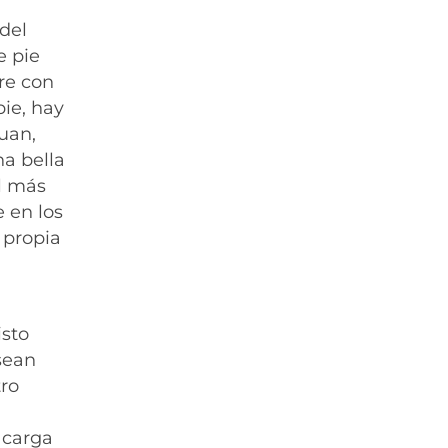
 del
e pie
re con
pie, hay
Juan,
na bella
al más
 en los
 propia
isto
sean
tro
 carga