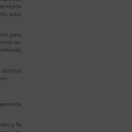
templos
lo, aquí
ino para
ormón en
nificado
 centros
es.
 persona
eso y fe