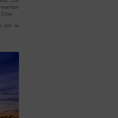
sos, Los
esentar
 Dios.
o por la