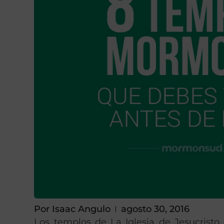
Por
Isaac Angulo
agosto 30, 2016
Los templos de La Iglesia de Jesucristo