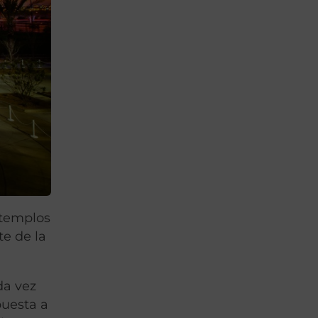
 templos
e de la
da vez
puesta a