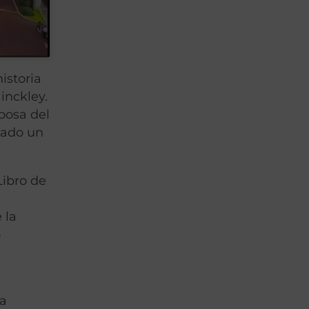
istoria
inckley.
posa del
itado un
Libro de
 la
o
ia