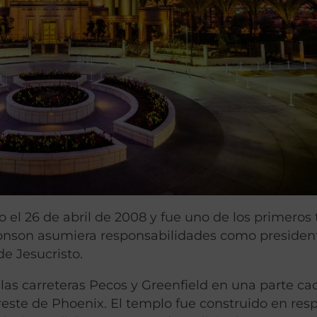
o el 26 de abril de 2008 y fue uno de los primeros
nson asumiera responsabilidades como president
de Jesucristo.
 las carreteras Pecos y Greenfield en una parte ca
este de Phoenix. El templo fue construido en res