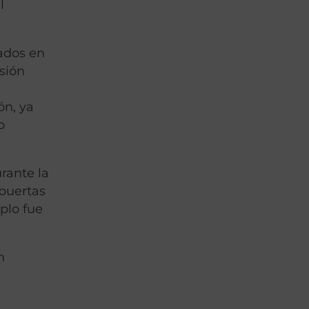
l
tados en
sión
ón, ya
o
urante la
 puertas
mplo fue
n