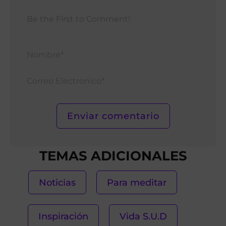
Nomb
Corr
Elect
TEMAS ADICIONALES
Noticias
Para meditar
Inspiración
Vida S.U.D