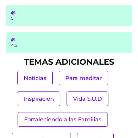
@
5
@
4.5
TEMAS ADICIONALES
Noticias
Para meditar
Inspiración
Vida S.U.D
Fortaleciendo a las Familias