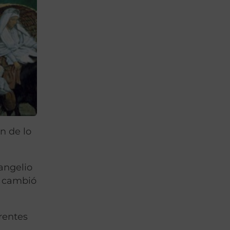
n de lo
vangelio
é cambió
rentes