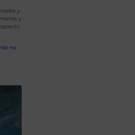
imales y
rments y
respecto
nte no