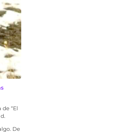
as
a de “El
ad.
algo. De