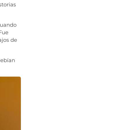
storias
 cuando
 Fue
ajos de
debían