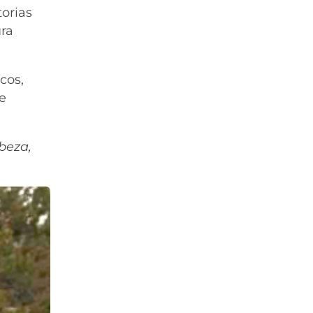
torias
ura
cos,
ue
beza,