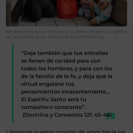
Necesitamos estar más cerca al Señor. Imagen: La Iglesia
de Jesucristo de los Santos de los Últimos Días
“Deja también que tus entrañas
se llenen de caridad para con
todos los hombres, y para con los
de la familia de la fe, y deja que la
virtud engalane tus
pensamientos incesantemente…
El Espíritu Santo será tu
compañero constante”.
(Doctrina y Convenios 121: 45-46)
Llenamos nuestro corazón de amor hacia los