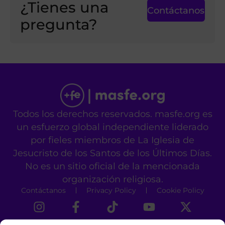
¿Tienes una
Contáctanos
pregunta?
Todos los derechos reservados. masfe.org es
un esfuerzo global independiente liderado
por fieles miembros de La Iglesia de
Jesucristo de los Santos de los Últimos Días.
No es un sitio oficial de la mencionada
organización religiosa.
Contáctanos
Privacy Policy
Cookie Policy